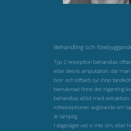
Behandling och förebyggand
Typ 2 resorption behandlas ofta
eller delvis amputation, där ma
borr och (oftast) syr ihop tandkött
benvävnad finns det ingenting kva
behandlas alltid med extraktion. 
rotresorptionen avgörande om ta
är lämplig.
I dagsläget vet vi inte om, eller