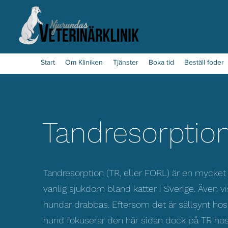
Start
Om Kliniken
Tjänster
Boka tid
Beställ foder
Tandresorptio
Tandresorption (TR, eller FORL) är en mycket
vanlig sjukdom bland katter i Sverige. Även v
hundar drabbas. Eftersom det är sällsynt hos
hund fokuserar den här sidan dock på TR ho