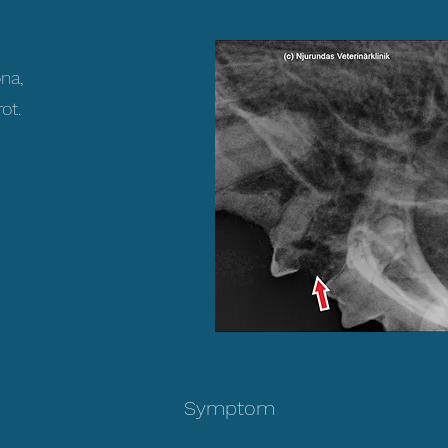
na,
ot.
Symptom