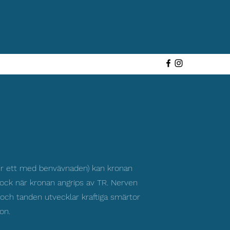
blir ett med benvävnaden) kan kronan
dock när kronan angrips av TR. Nerven
n och tanden utvecklar kraftiga smärtor
on.