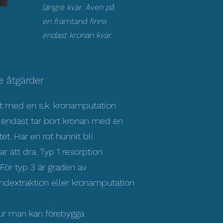
längre kvar. Även på
en framtand finns
endast kronan kvar.
e åtgärder
st med en s.k. kronamputation
n endast tar bort kronan med en
et. Har en rot hunnit bli
r att dra. Typ 1 resorption
För typ 3 är graden av
ndextraktion eller kronamputation
 hur man kan förebygga