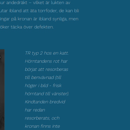
ur andedräkt – vilket är lukten av
ar ibland att äta torrfoder, de kan bli
ingar på kronan är ibland synliga, men
söker täcka över defekten.
TR typ 2 hos en katt.
Hörntandens rot har
börjat att resorberas
till benvävnad (till
höger i bild - frisk
hörntand till vänster).
Kindtanden bredvid
har redan
resorberats, och
kronan finns inte