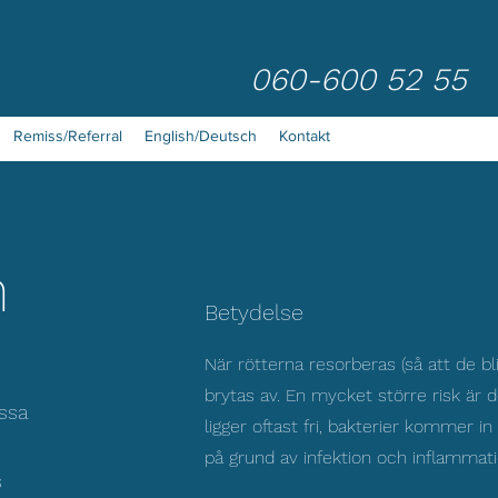
060-600 52 55
Remiss/Referral
English/Deutsch
Kontakt
n
Betydelse
När rötterna resorberas (så att de 
brytas av. En mycket större risk är 
issa
ligger oftast fri, bakterier kommer i
på grund av infektion och inflammati
s