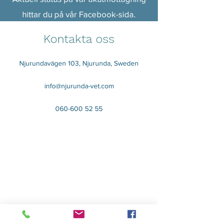
hittar du på vår Facebook-sida.
Kontakta oss
Telefontider
Njurundavägen 103, Njurunda, Sweden
Måndag-Fredag
7.30-16.30
info@njurunda-vet.com
Lunchstängt
12.00-13.00
060-600 52 55