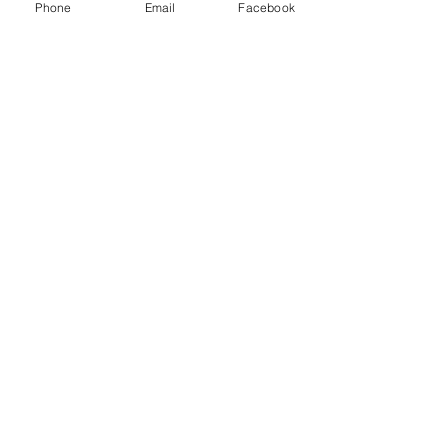
Phone
Email
Facebook
info@njurunda-vet.com